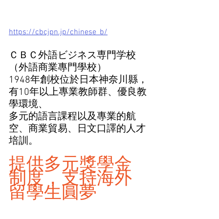
https://cbcjpn.jp/chinese_b/
ＣＢＣ外語ビジネス専門学校  
（外語商業專門學校）
1948年創校位於日本神奈川縣，
有10年以上專業教師群、優良教
學環境、
多元的語言課程以及專業的航
空、商業貿易、日文口譯的人才
培訓。
提供多元獎學金
制度，支持海外
留學生圓夢