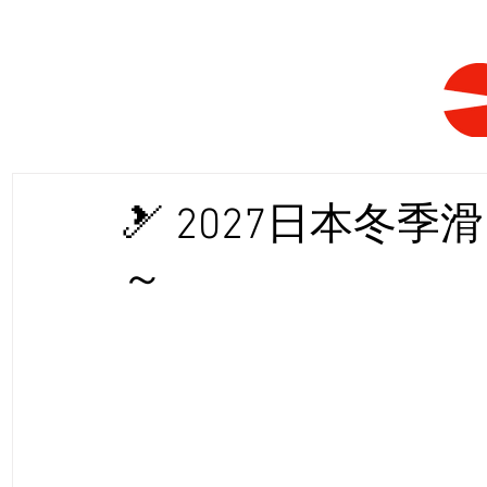
🎿 2027日本冬
～