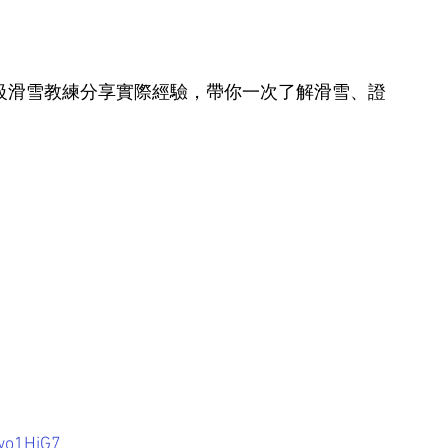
二級滑雪教練分享實際經驗，帶你一次了解滑雪、證
wo1HiG7