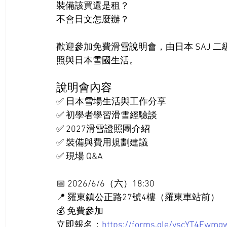
裝備該買還是租？
不會日文怎麼辦？
歡迎參加免費滑雪說明會，由日本 SAJ 
照與日本雪國生活。
說明會內容
✅ 日本雪場生活與工作分享
✅ 初學者學習滑雪經驗談
✅ 2027滑雪證照團介紹
✅ 裝備與費用規劃建議
✅ 現場 Q&A
📅 2026/6/6（六）18:30
📍 羅東鎮公正路27號4樓（羅東車站前）
💰 免費參加
立即報名：
https://forms.gle/vscYT4Ewmg