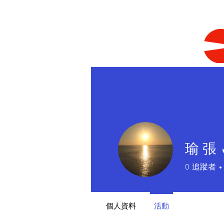
瑜 張
0
追蹤者
個人資料
活動